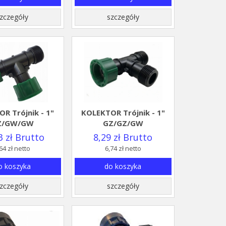
zczegóły
szczegóły
R Trójnik - 1"
KOLEKTOR Trójnik - 1"
Z/GW/GW
GZ/GZ/GW
3 zł Brutto
8,29 zł Brutto
64 zł netto
6,74 zł netto
o koszyka
do koszyka
zczegóły
szczegóły