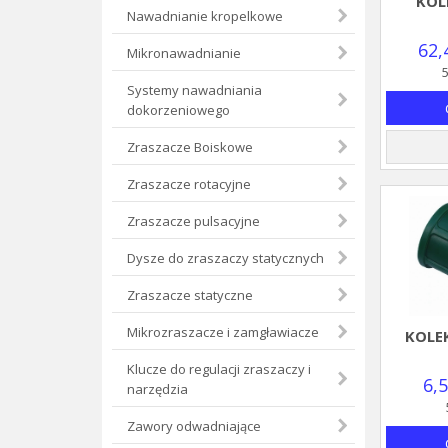
KOL
Nawadnianie kropelkowe
62,
Mikronawadnianie
5
Systemy nawadniania
dokorzeniowego
Zraszacze Boiskowe
Zraszacze rotacyjne
Zraszacze pulsacyjne
Dysze do zraszaczy statycznych
Zraszacze statyczne
Mikrozraszacze i zamgławiacze
KOLEK
Klucze do regulacji zraszaczy i
6,
narzędzia
Zawory odwadniające