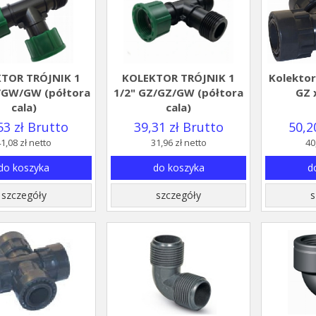
TOR TRÓJNIK 1
KOLEKTOR TRÓJNIK 1
Kolektor
/GW/GW (półtora
1/2" GZ/GZ/GW (półtora
GZ 
cala)
cala)
53 zł Brutto
39,31 zł Brutto
50,2
1,08 zł netto
31,96 zł netto
40
do koszyka
do koszyka
d
szczegóły
szczegóły
s