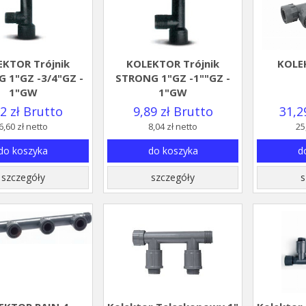
KTOR Trójnik
KOLEKTOR Trójnik
KOLE
 1"GZ -3/4"GZ -
STRONG 1"GZ -1""GZ -
1"GW
1"GW
12 zł Brutto
9,89 zł Brutto
31,2
6,60 zł netto
8,04 zł netto
25
do koszyka
do koszyka
d
szczegóły
szczegóły
s