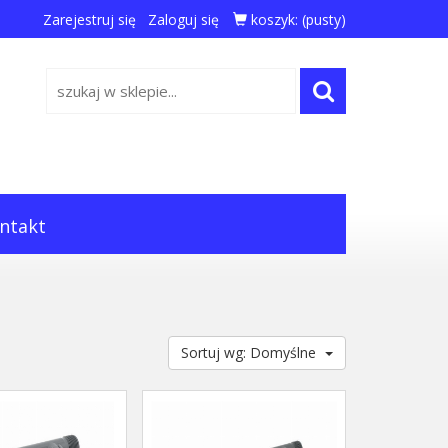
Zarejestruj się
Zaloguj się
koszyk:
(pusty)
ntakt
Sortuj wg: Domyślne