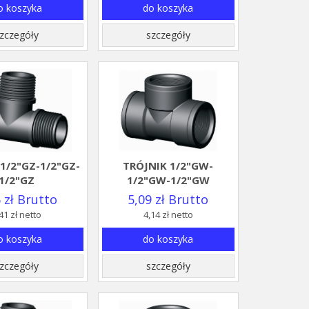
o koszyka
do koszyka
zczegóły
szczegóły
1/2"GZ-1/2"GZ-
TRÓJNIK 1/2"GW-
1/2"GZ
1/2"GW-1/2"GW
 zł Brutto
5,09 zł Brutto
41 zł netto
4,14 zł netto
o koszyka
do koszyka
zczegóły
szczegóły