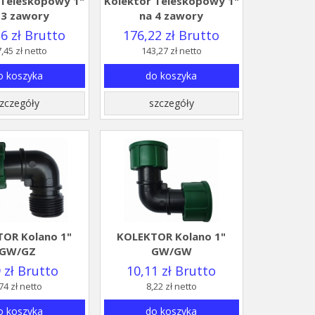
 Teleskopowy 1"
Kolektor Teleskopowy 1"
 3 zawory
na 4 zawory
6 zł Brutto
176,22 zł Brutto
,45 zł netto
143,27 zł netto
o koszyka
do koszyka
zczegóły
szczegóły
OR Kolano 1"
KOLEKTOR Kolano 1"
GW/GZ
GW/GW
 zł Brutto
10,11 zł Brutto
74 zł netto
8,22 zł netto
o koszyka
do koszyka