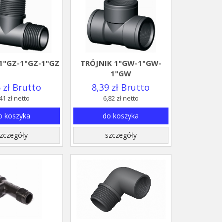
1"GZ-1"GZ-1"GZ
TRÓJNIK 1"GW-1"GW-
1"GW
 zł Brutto
8,39 zł Brutto
41 zł netto
6,82 zł netto
o koszyka
do koszyka
zczegóły
szczegóły