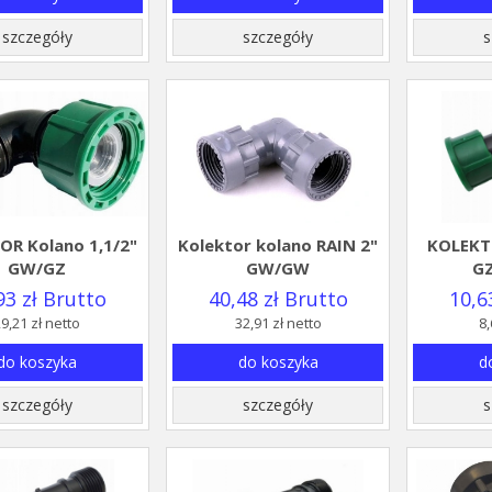
szczegóły
szczegóły
s
OR Kolano 1,1/2"
Kolektor kolano RAIN 2"
KOLEKTO
GW/GZ
GW/GW
G
93 zł Brutto
40,48 zł Brutto
10,6
9,21 zł netto
32,91 zł netto
8,
do koszyka
do koszyka
d
szczegóły
szczegóły
s