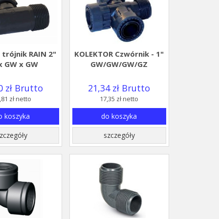
 trójnik RAIN 2"
KOLEKTOR Czwórnik - 1"
x GW x GW
GW/GW/GW/GZ
0 zł Brutto
21,34 zł Brutto
,81 zł netto
17,35 zł netto
o koszyka
do koszyka
zczegóły
szczegóły