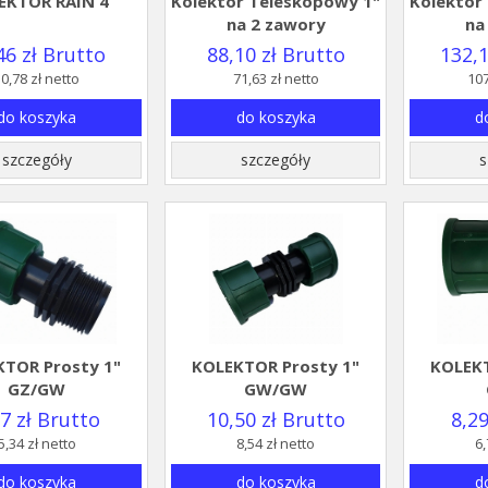
EKTOR RAIN 4
Kolektor Teleskopowy 1"
Kolektor
na 2 zawory
na
46 zł Brutto
88,10 zł Brutto
132,1
0,78 zł netto
71,63 zł netto
107
do koszyka
do koszyka
d
szczegóły
szczegóły
s
TOR Prosty 1"
KOLEKTOR Prosty 1"
KOLEKT
GZ/GW
GW/GW
57 zł Brutto
10,50 zł Brutto
8,29
5,34 zł netto
8,54 zł netto
6,
do koszyka
do koszyka
d