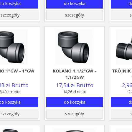
do koszyka
do koszyka
d
szczegóły
szczegóły
s
O 1"GW - 1"GW
KOLANO 1,1/2"GW -
TRÓJNIK 
1,1/2GW
33 zł Brutto
17,54 zł Brutto
2,96
8,40 zł netto
14,26 zł netto
2,
do koszyka
do koszyka
d
szczegóły
szczegóły
s