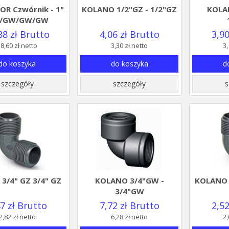
OR Czwórnik - 1"
KOLANO 1/2"GZ - 1/2"GZ
KOLA
/GW/GW/GW
88 zł Brutto
4,06 zł Brutto
3,90
8,60 zł netto
3,30 zł netto
3,
do koszyka
do koszyka
d
szczegóły
szczegóły
s
 3/4" GZ 3/4" GZ
KOLANO 3/4"GW -
KOLANO 1
3/4"GW
47 zł Brutto
7,72 zł Brutto
2,52
2,82 zł netto
6,28 zł netto
2,