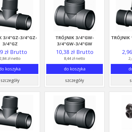
K 3/4"GZ-3/4"GZ-
TRÓJNIK 3/4"GW-
TRÓJNIK 
3/4"GZ
3/4"GW-3/4"GW
49 zł Brutto
10,38 zł Brutto
2,96
2,84 zł netto
8,44 zł netto
2,
do koszyka
do koszyka
d
szczegóły
szczegóły
s