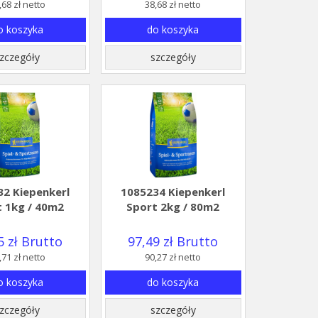
,68 zł netto
38,68 zł netto
o koszyka
do koszyka
zczegóły
szczegóły
2 Kiepenkerl
1085234 Kiepenkerl
 1kg / 40m2
Sport 2kg / 80m2
5 zł Brutto
97,49 zł Brutto
,71 zł netto
90,27 zł netto
o koszyka
do koszyka
zczegóły
szczegóły