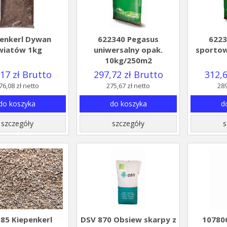
enkerl Dywan
622340 Pegasus
6223
wiatów 1kg
uniwersalny opak.
sporto
10kg/250m2
17 zł Brutto
297,72 zł Brutto
312,6
76,08 zł netto
275,67 zł netto
289
do koszyka
do koszyka
d
szczegóły
szczegóły
s
85 Kiepenkerl
DSV 870 Obsiew skarpy z
107806