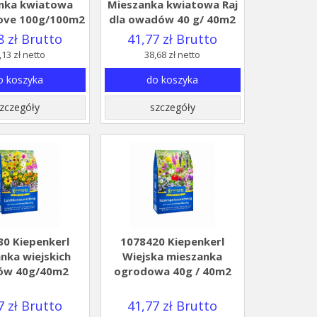
nka kwiatowa
Mieszanka kwiatowa Raj
ove 100g/100m2
dla owadów 40 g/ 40m2
8 zł Brutto
41,77 zł Brutto
,13 zł netto
38,68 zł netto
o koszyka
do koszyka
zczegóły
szczegóły
0 Kiepenkerl
1078420 Kiepenkerl
nka wiejskich
Wiejska mieszanka
ów 40g/40m2
ogrodowa 40g / 40m2
7 zł Brutto
41,77 zł Brutto