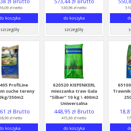
38 zł Brutto
573,44 zł Brutto
550,8
16,09 zł netto
530,96 zł netto
510
do koszyka
do koszyka
d
szczegóły
szczegóły
s
405 ProfiLine
620520 KIEPENKERL
65100
um suche tereny
mieszanka traw Gala
Trawnik
0kg/350m2
"Silber" 10 kg \ 400m2
25
Uniwersalna
61 zł Brutto
448,95 zł Brutto
18,8
58,90 zł netto
415,69 zł netto
17
do koszyka
do koszyka
d