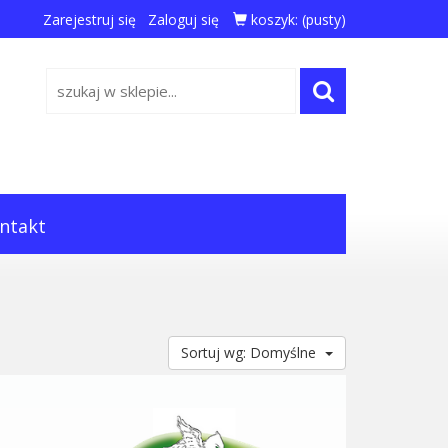
Zarejestruj się
Zaloguj się
koszyk:
(pusty)
ntakt
Sortuj wg: Domyślne