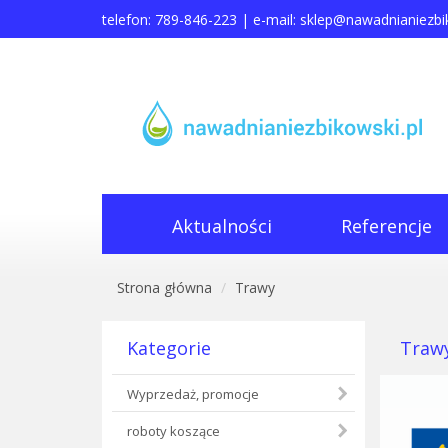
telefon: 789-846-223 | e-mail:
sklep@nawadnianiezbik
Aktualności
Referencje
Strona główna
Trawy
Kategorie
Traw
Wyprzedaż, promocje
roboty koszące