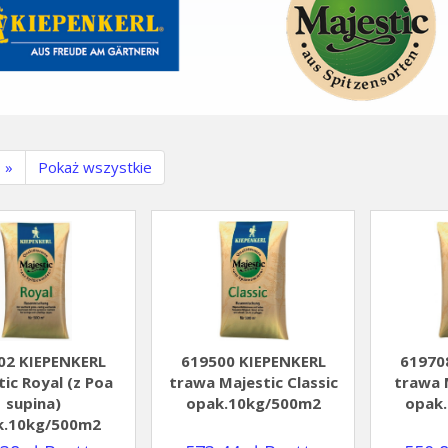
)
»
Pokaż wszystkie
02 KIEPENKERL
619500 KIEPENKERL
61970
ic Royal (z Poa
trawa Majestic Classic
trawa 
supina)
opak.10kg/500m2
opak
k.10kg/500m2