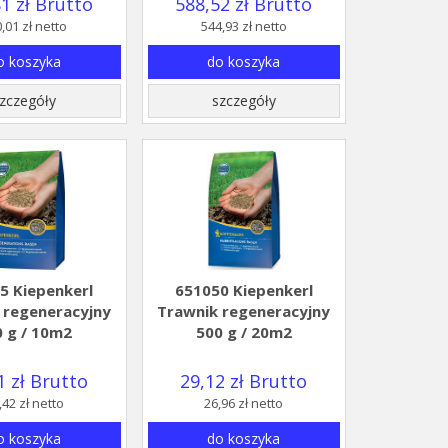
1 zł Brutto
588,52 zł Brutto
,01 zł netto
544,93 zł netto
o koszyka
do koszyka
zczegóły
szczegóły
5 Kiepenkerl
651050 Kiepenkerl
 regeneracyjny
Trawnik regeneracyjny
0 g / 10m2
500 g / 20m2
1 zł Brutto
29,12 zł Brutto
,42 zł netto
26,96 zł netto
o koszyka
do koszyka