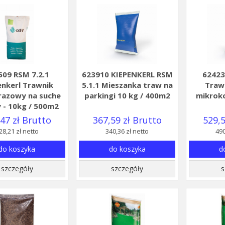
509 RSM 7.2.1
623910 KIEPENKERL RSM
62423
enkerl Trawnik
5.1.1 Mieszanka traw na
Traw
razowy na suche
parkingi 10 kg / 400m2
mikroko
 - 10kg / 500m2
47 zł Brutto
367,59 zł Brutto
529,5
28,21 zł netto
340,36 zł netto
490
do koszyka
do koszyka
d
szczegóły
szczegóły
s