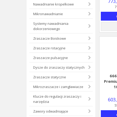
773,
Nawadnianie kropelkowe
7
Mikronawadnianie
Systemy nawadniania
dokorzeniowego
Zraszacze Boiskowe
Zraszacze rotacyjne
Zraszacze pulsacyjne
Dysze do zraszaczy statycznych
666
Zraszacze statyczne
Premi
1
Mikrozraszacze i zamgławiacze
Klucze do regulacji zraszaczy i
603,
narzędzia
5
Zawory odwadniające