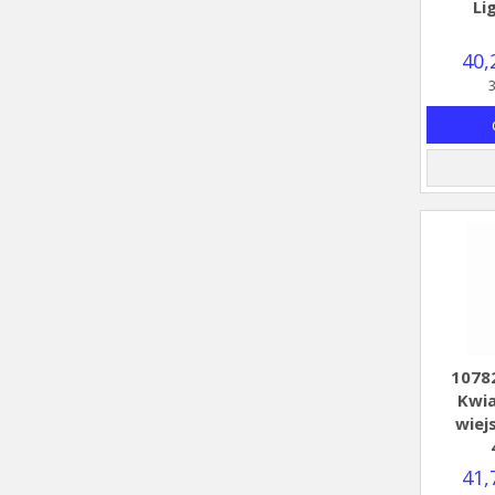
Li
40,
3
1078
Kwia
wiej
41,