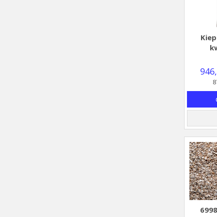
Kiep
k
946,
8
6998