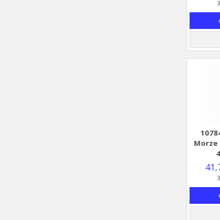
3
1078
Morze 
41,
3