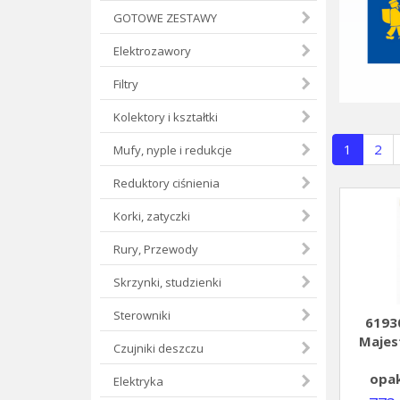
GOTOWE ZESTAWY
Elektrozawory
Filtry
Kolektory i kształtki
(current
1
2
Mufy, nyple i redukcje
Reduktory ciśnienia
Korki, zatyczki
Rury, Przewody
Skrzynki, studzienki
Sterowniki
6193
Majest
Czujniki deszczu
opa
Elektryka