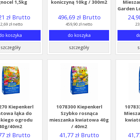
gnocel 1,5kg
koniczyną 10kg / 300m2
Miesza
Garden L
21 zł Brutto
496,69 zł Brutto
24,9
2,69 zł netto
459,90 zł netto
23
do koszyka
do koszyka
d
szczegóły
szczegóły
s
270 Kiepenkerl
1078300 Kiepenkerl
107833
towa łąka do
Szybko rosnąca
Miesza
skiego ogrodu
mieszanka kwiatowa 40g
kwiat
40g/40m2
/ 40m2
77 zł Brutto
41,77 zł Brutto
41,7