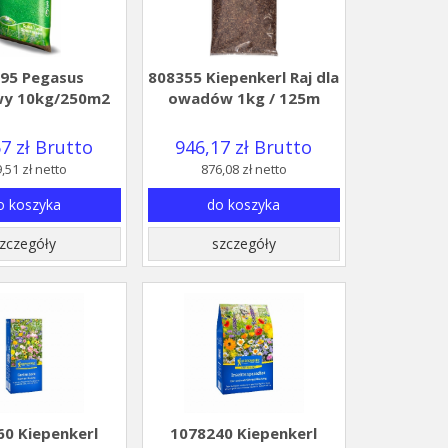
95 Pegasus
808355 Kiepenkerl Raj dla
wy 10kg/250m2
owadów 1kg / 125m
7 zł Brutto
946,17 zł Brutto
,51 zł netto
876,08 zł netto
o koszyka
do koszyka
zczegóły
szczegóły
0 Kiepenkerl
1078240 Kiepenkerl