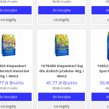
8,68 zł netto
38,68 zł netto
38
do koszyka
do koszyka
d
szczegóły
szczegóły
s
450 Kiepenkerl
1078480 Kiepenkerl Raj
108523
letnich kwiatów
dla dzikich ptaków 40g /
Sport
40g / 40m2
40m2
77 zł Brutto
41,77 zł Brutto
50,4
8,68 zł netto
38,68 zł netto
46
do koszyka
do koszyka
d
szczegóły
szczegóły
s