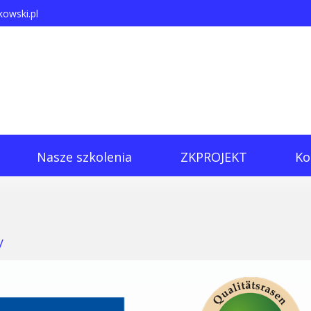
owski.pl
Nasze szkolenia
ZKPROJEKT
Ko
y