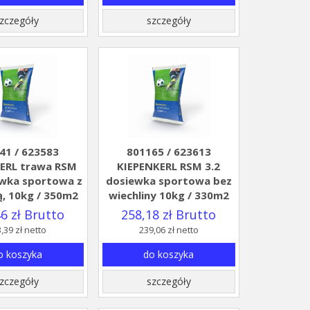
zczegóły
szczegóły
41 / 623583
801165 / 623613
ERL trawa RSM
KIEPENKERL RSM 3.2
ewka sportowa z
dosiewka sportowa bez
ą, 10kg / 350m2
wiechliny 10kg / 330m2
6 zł Brutto
258,18 zł Brutto
,39 zł netto
239,06 zł netto
o koszyka
do koszyka
zczegóły
szczegóły